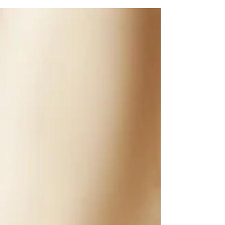
taaldoelen en lesopbouw tot
werkvormen en duurzame planning
inclusief voorbeelden uit de cursus
Starten met NVT.