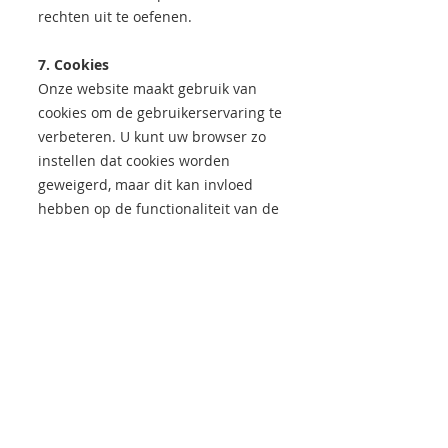
rechten uit te oefenen.
7. Cookies
Onze website maakt gebruik van
cookies om de gebruikerservaring te
verbeteren. U kunt uw browser zo
instellen dat cookies worden
geweigerd, maar dit kan invloed
hebben op de functionaliteit van de
website.
8. Wijzigingen in de
privacyverklaring
Wij behouden ons het recht voor
om deze privacyverklaring op elk
moment te wijzigen. Wijzigingen
worden op deze pagina
gepubliceerd.