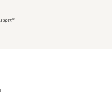
super!"
t.