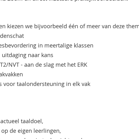
elen kiezen we bijvoorbeeld één of meer van deze them
rdenschat
esbevordering in meertalige klassen
n uitdaging naar kans
T2/NVT - aan de slag met het ERK
aakvakken
s voor taalondersteuning in elk vak
actueel taaldoel,
 op de eigen leerlingen,