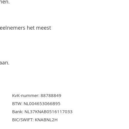
men.
deelnemers het meest
an.​​
KvK-nummer: 88788849
BTW: NL004653066B95
Bank: NL37KNAB0516117033
BIC/SWIFT: KNABNL2H