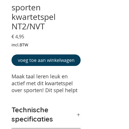
sporten
kwartetspel
NT2/NVT
Prijs
€ 4,95
incl.BTW
voeg toe aan winkelwagen
Maak taal leren leuk en
actief met dit kwartetspel
over sporten! Dit spel helpt
NT2- en NVT-leerlingen op
een speelse manier hun
Technische
woordenschat te oefenen.
Door te spelen, spreken en
specificaties
vergelijken breiden