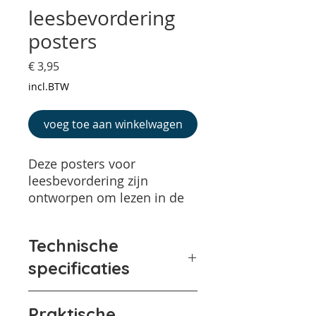
leesbevordering
posters
Prijs
€ 3,95
incl.BTW
voeg toe aan winkelwagen
Deze posters voor
leesbevordering zijn
ontworpen om lezen in de
klas en schoolbibliotheek te
stimuleren. Ze zijn kleurrijk,
Technische
motiverend en speciaal
gemaakt om de
specificaties
leesomgeving te verrijken.
De posters zijn direct
Praktische
downloadbaar. Je vindt de link in je